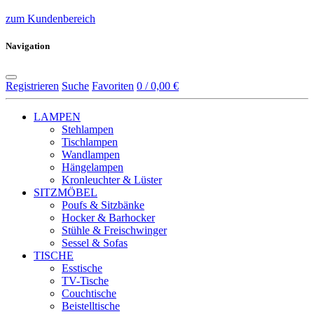
zum Kundenbereich
Navigation
Registrieren
Suche
Favoriten
0 / 0,00 €
LAMPEN
Stehlampen
Tischlampen
Wandlampen
Hängelampen
Kronleuchter & Lüster
SITZMÖBEL
Poufs & Sitzbänke
Hocker & Barhocker
Stühle & Freischwinger
Sessel & Sofas
TISCHE
Esstische
TV-Tische
Couchtische
Beistelltische