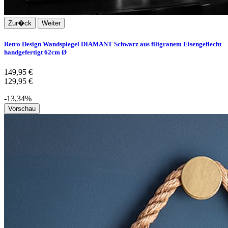
Zur�ck
Weiter
Retro Design Wandspiegel DIAMANT Schwarz aus filigranem Eisengeflecht
handgefertigt 62cm Ø
149,95 €
129,95 €
-13,34%
Vorschau