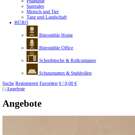
Phantasie
Surreales
Mensch und Tier
Tanz und Landschaft
BÜRO
Bürostühle Home
Bürostühle Office
Schreibtische & Rollcontainer
Schutzmatten & Stuhlrollen
Suche
Registrieren
Favoriten
0 / 0,00 €
|
|
Angebote
Angebote