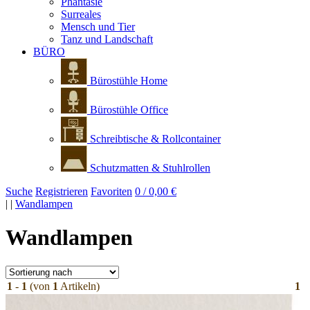
Phantasie
Surreales
Mensch und Tier
Tanz und Landschaft
BÜRO
Bürostühle Home
Bürostühle Office
Schreibtische & Rollcontainer
Schutzmatten & Stuhlrollen
Suche
Registrieren
Favoriten
0 / 0,00 €
|
|
Wandlampen
Wandlampen
1
-
1
(von
1
Artikeln)
1