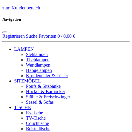
zum Kundenbereich
Navigation
Registrieren
Suche
Favoriten
0 / 0,00 €
LAMPEN
Stehlampen
Tischlampen
Wandlampen
Hängelampen
Kronleuchter & Lüster
SITZMÖBEL
Poufs & Sitzbänke
Hocker & Barhocker
Stühle & Freischwinger
Sessel & Sofas
TISCHE
Esstische
TV-Tische
Couchtische
Beistelltische