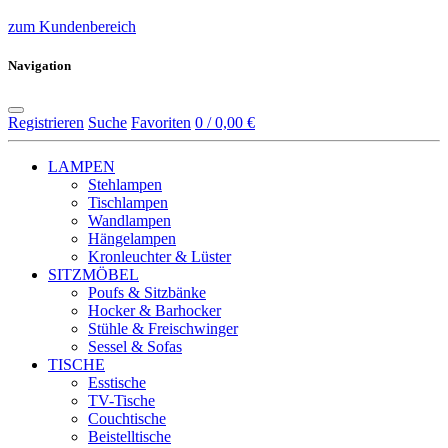
zum Kundenbereich
Navigation
Registrieren
Suche
Favoriten
0 / 0,00 €
LAMPEN
Stehlampen
Tischlampen
Wandlampen
Hängelampen
Kronleuchter & Lüster
SITZMÖBEL
Poufs & Sitzbänke
Hocker & Barhocker
Stühle & Freischwinger
Sessel & Sofas
TISCHE
Esstische
TV-Tische
Couchtische
Beistelltische