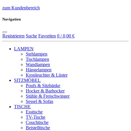
zum Kundenbereich
Navigation
Registrieren
Suche
Favoriten
0 / 0,00 €
LAMPEN
Stehlampen
Tischlampen
Wandlampen
Hängelampen
Kronleuchter & Lüster
SITZMÖBEL
Poufs & Sitzbänke
Hocker & Barhocker
Stühle & Freischwinger
Sessel & Sofas
TISCHE
Esstische
TV-Tische
Couchtische
Beistelltische