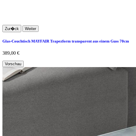
Zur�ck
Weiter
Glas-Couchtisch MAYFAIR Trapezform transparent aus einem Guss 70cm
389,00 €
Vorschau