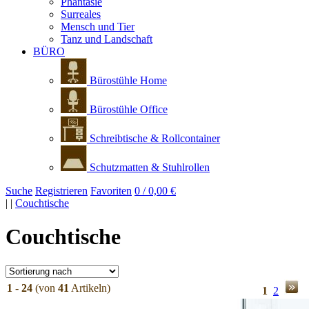
Phantasie
Surreales
Mensch und Tier
Tanz und Landschaft
BÜRO
Bürostühle Home
Bürostühle Office
Schreibtische & Rollcontainer
Schutzmatten & Stuhlrollen
Suche
Registrieren
Favoriten
0 / 0,00 €
|
|
Couchtische
Couchtische
1
-
24
(von
41
Artikeln)
1
2