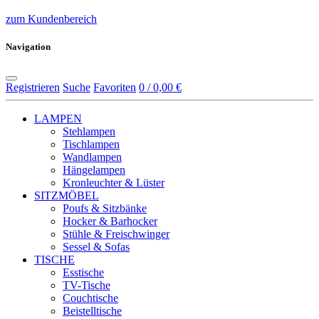
zum Kundenbereich
Navigation
Registrieren
Suche
Favoriten
0 / 0,00 €
LAMPEN
Stehlampen
Tischlampen
Wandlampen
Hängelampen
Kronleuchter & Lüster
SITZMÖBEL
Poufs & Sitzbänke
Hocker & Barhocker
Stühle & Freischwinger
Sessel & Sofas
TISCHE
Esstische
TV-Tische
Couchtische
Beistelltische