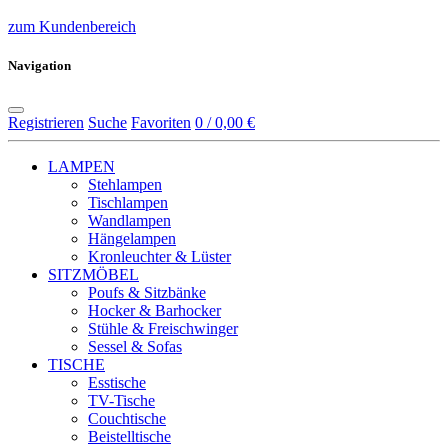
zum Kundenbereich
Navigation
Registrieren
Suche
Favoriten
0 / 0,00 €
LAMPEN
Stehlampen
Tischlampen
Wandlampen
Hängelampen
Kronleuchter & Lüster
SITZMÖBEL
Poufs & Sitzbänke
Hocker & Barhocker
Stühle & Freischwinger
Sessel & Sofas
TISCHE
Esstische
TV-Tische
Couchtische
Beistelltische