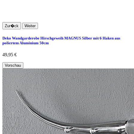
Zur�ck
Weiter
Deko Wandgarderobe Hirschgeweih MAGNUS Silber mit 6 Haken aus
poliertem Aluminium 50cm
49,95 €
Vorschau