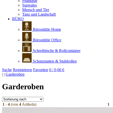
Phantasie
Surreales
Mensch und Tier
Tanz und Landschaft
BÜRO
Bürostühle Home
Bürostühle Office
Schreibtische & Rollcontainer
Schutzmatten & Stuhlrollen
Suche
Registrieren
Favoriten
0 / 0,00 €
|
|
Garderoben
Garderoben
1
-
4
(von
4
Artikeln)
1