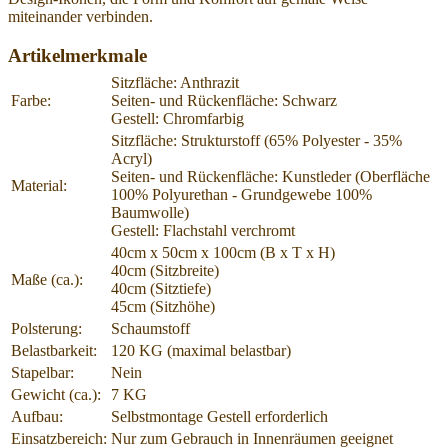
miteinander verbinden.
Artikelmerkmale
Sitzfläche: Anthrazit
Farbe:
Seiten- und Rückenfläche: Schwarz
Gestell: Chromfarbig
Sitzfläche: Strukturstoff (65% Polyester - 35%
Acryl)
Seiten- und Rückenfläche: Kunstleder (Oberfläche
Material:
100% Polyurethan - Grundgewebe 100%
Baumwolle)
Gestell: Flachstahl verchromt
40cm x 50cm x 100cm (B x T x H)
40cm (Sitzbreite)
Maße (ca.):
40cm (Sitztiefe)
45cm (Sitzhöhe)
Polsterung:
Schaumstoff
Belastbarkeit:
120 KG (maximal belastbar)
Stapelbar:
Nein
Gewicht (ca.):
7 KG
Aufbau:
Selbstmontage Gestell erforderlich
Einsatzbereich:
Nur zum Gebrauch in Innenräumen geeignet