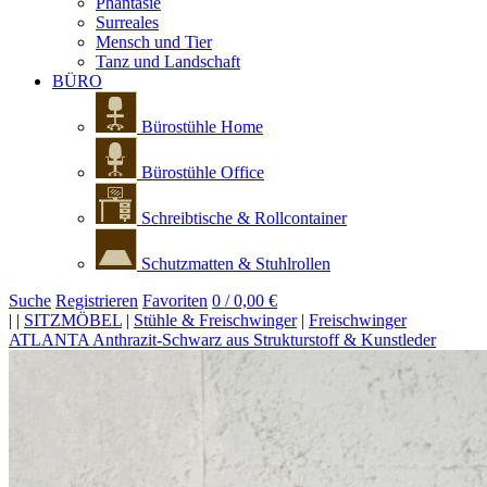
Phantasie
Surreales
Mensch und Tier
Tanz und Landschaft
BÜRO
Bürostühle Home
Bürostühle Office
Schreibtische & Rollcontainer
Schutzmatten & Stuhlrollen
Suche
Registrieren
Favoriten
0 / 0,00 €
|
|
SITZMÖBEL
|
Stühle & Freischwinger
|
Freischwinger
ATLANTA Anthrazit-Schwarz aus Strukturstoff & Kunstleder