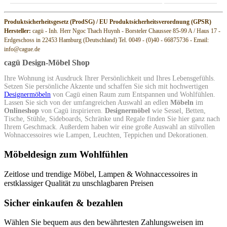
Produktsicherheitsgesetz (ProdSG) / EU Produktsicherheitsverordnung (GPSR)
Hersteller:
cagü - Inh. Herr Ngoc Thach Huynh - Borsteler Chaussee 85-99 A / Haus 17 -
Erdgeschoss in 22453 Hamburg (Deutschland) Tel. 0049 - (0)40 - 66875736 - Email:
info@cague.de
cagü Design-Möbel Shop
Ihre Wohnung ist Ausdruck Ihrer Persönlichkeit und Ihres Lebensgefühls.
Setzen Sie persönliche Akzente und schaffen Sie sich mit hochwertigen
Designermöbeln
von Cagü einen Raum zum Entspannen und Wohlfühlen.
Lassen Sie sich von der umfangreichen Auswahl an edlen
Möbeln
im
Onlineshop
von Cagü inspirieren.
Designermöbel
wie Sessel, Betten,
Tische, Stühle, Sideboards, Schränke und Regale finden Sie hier ganz nach
Ihrem Geschmack. Außerdem haben wir eine große Auswahl an stilvollen
Wohnaccessoires wie Lampen, Leuchten, Teppichen und Dekorationen.
Möbeldesign zum Wohlfühlen
Zeitlose und trendige Möbel, Lampen & Wohnaccessoires in
erstklassiger Qualität zu unschlagbaren Preisen
Sicher einkaufen & bezahlen
Wählen Sie bequem aus den bewährtesten Zahlungsweisen im