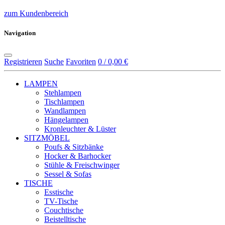
zum Kundenbereich
Navigation
Registrieren
Suche
Favoriten
0 / 0,00 €
LAMPEN
Stehlampen
Tischlampen
Wandlampen
Hängelampen
Kronleuchter & Lüster
SITZMÖBEL
Poufs & Sitzbänke
Hocker & Barhocker
Stühle & Freischwinger
Sessel & Sofas
TISCHE
Esstische
TV-Tische
Couchtische
Beistelltische