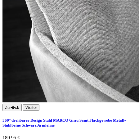
Zur�ck
Weiter
360° drehbarer Design Stuhl MARCO Grau Samt Flachgewebe Metall-
Stuhlbeine Schwarz Armlehne
189,95 €