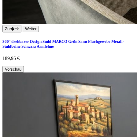
Zur�ck
Weiter
360° drehbarer Design Stuhl MARCO Grün Samt Flachgewebe Metall-
Stuhlbeine Schwarz Armlehne
189,95 €
Vorschau