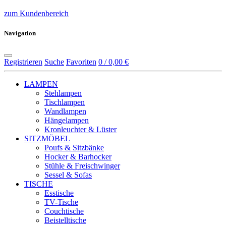
zum Kundenbereich
Navigation
Registrieren
Suche
Favoriten
0 / 0,00 €
LAMPEN
Stehlampen
Tischlampen
Wandlampen
Hängelampen
Kronleuchter & Lüster
SITZMÖBEL
Poufs & Sitzbänke
Hocker & Barhocker
Stühle & Freischwinger
Sessel & Sofas
TISCHE
Esstische
TV-Tische
Couchtische
Beistelltische