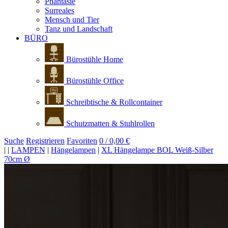
Phantasie
Surreales
Mensch und Tier
Tanz und Landschaft
BÜRO
Bürostühle Home
Bürostühle Office
Schreibtische & Rollcontainer
Schutzmatten & Stuhlrollen
Suche
Registrieren
Favoriten
0 / 0,00 €
|
|
LAMPEN
|
Hängelampen
|
XL Hängelampe BOL Weiß-Silber
70cm Ø