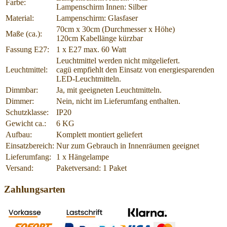
Farbe:
Lampenschirm Innen: Silber
Material:
Lampenschirm: Glasfaser
70cm x 30cm (Durchmesser x Höhe)
Maße (ca.):
120cm Kabellänge kürzbar
Fassung E27:
1 x E27 max. 60 Watt
Leuchtmittel werden nicht mitgeliefert.
Leuchtmittel:
cagü empfiehlt den Einsatz von energiesparenden
LED-Leuchtmitteln.
Dimmbar:
Ja, mit geeigneten Leuchtmitteln.
Dimmer:
Nein, nicht im Lieferumfang enthalten.
Schutzklasse:
IP20
Gewicht ca.:
6 KG
Aufbau:
Komplett montiert geliefert
Einsatzbereich:
Nur zum Gebrauch in Innenräumen geeignet
Lieferumfang:
1 x Hängelampe
Versand:
Paketversand: 1 Paket
Zahlungsarten