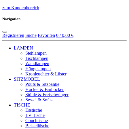
zum Kundenbereich
Navigation
Registrieren
Suche
Favoriten
0 / 0,00 €
LAMPEN
Stehlampen
Tischlampen
Wandlampen
Hängelampen
Kronleuchter & Lüster
SITZMÖBEL
Poufs & Sitzbänke
Hocker & Barhocker
Stühle & Freischwinger
Sessel & Sofas
TISCHE
Esstische
TV-Tische
Couchtische
Beistelltische