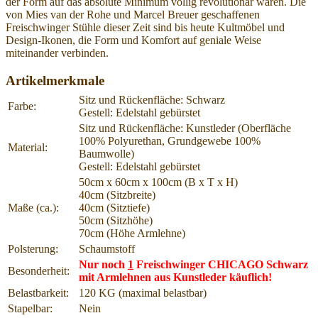
der Form auf das absolute Minimum völlig revolutionär waren. Die
von Mies van der Rohe und Marcel Breuer geschaffenen
Freischwinger Stühle dieser Zeit sind bis heute Kultmöbel und
Design-Ikonen, die Form und Komfort auf geniale Weise
miteinander verbinden.
Artikelmerkmale
Sitz und Rückenfläche: Schwarz
Farbe:
Gestell: Edelstahl gebürstet
Sitz und Rückenfläche: Kunstleder (Oberfläche
100% Polyurethan, Grundgewebe 100%
Material:
Baumwolle)
Gestell: Edelstahl gebürstet
50cm x 60cm x 100cm (B x T x H)
40cm (Sitzbreite)
Maße (ca.):
40cm (Sitztiefe)
50cm (Sitzhöhe)
70cm (Höhe Armlehne)
Polsterung:
Schaumstoff
Nur noch
1
Freischwinger CHICAGO Schwarz
Besonderheit:
mit Armlehnen aus Kunstleder käuflich!
Belastbarkeit:
120 KG (maximal belastbar)
Stapelbar:
Nein