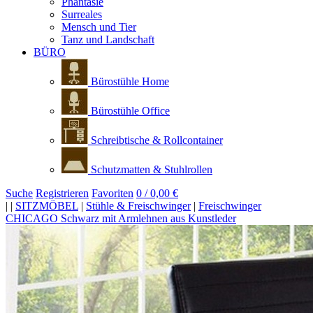
Phantasie
Surreales
Mensch und Tier
Tanz und Landschaft
BÜRO
Bürostühle Home
Bürostühle Office
Schreibtische & Rollcontainer
Schutzmatten & Stuhlrollen
Suche
Registrieren
Favoriten
0 / 0,00 €
|
|
SITZMÖBEL
|
Stühle & Freischwinger
|
Freischwinger
CHICAGO Schwarz mit Armlehnen aus Kunstleder