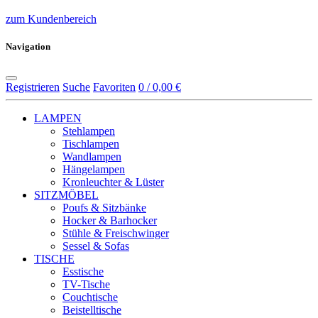
zum Kundenbereich
Navigation
Registrieren
Suche
Favoriten
0 / 0,00 €
LAMPEN
Stehlampen
Tischlampen
Wandlampen
Hängelampen
Kronleuchter & Lüster
SITZMÖBEL
Poufs & Sitzbänke
Hocker & Barhocker
Stühle & Freischwinger
Sessel & Sofas
TISCHE
Esstische
TV-Tische
Couchtische
Beistelltische