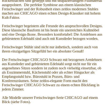
Rückenflächen sind gesteppt und mit strapazierfähigem Füllmaterial
ausgepolstert. Die perfekte Symbiose aus einem klassischen
Freischwinger und der Robustheit eines zeitlos modernen Stuhles
machen aus CHICAGO einen echten Design-Klassiker mit hohem
Kult-Faktor.
Freischwinger begeistern alle Freunde des anspruchsvollen Designs.
Diese klassische Bauform ist bis heute ein unerreichtes Kultmöbel
und eine Design-Ikone. Besonders komfortabel: Die Armlehnen aus
gebürstetem Edelstahl sind auch mit Kunstleder bezogen worden.
Freischwinger Stühle sind nicht nur ästhetisch, sondern auch von
ihrem einzigartigen Sitzgefühl her ein absoluter Genuß!
Der Freischwinger CHICAGO Schwarz mit bezogenen Armlehnen
aus Kunstleder und gebürstetem Edelstahl sorgt nicht nur für ein
angenehmes Sitzen sondern ist zudem noch vielseitig einsetzbar, ob
als Esszimmerstuhl, Küchenstuhl oder als echter Hingucker als
Empfangsstuhl bzw. Bürostuhl in Praxen, Büro- und
Konferenzräumen. Seine zeitlos-elegante Form macht den
Freischwinger CHICAGO Schwarz zu einem echten Blickfang in
jedem Zimmer.
Alle Modelle unserer Freischwinger-Serie CHICAGO auf einem
Blick (siehe Fotos).