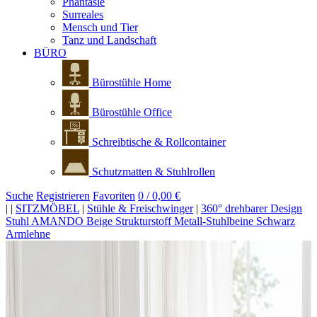
Phantasie
Surreales
Mensch und Tier
Tanz und Landschaft
BÜRO
Bürostühle Home
Bürostühle Office
Schreibtische & Rollcontainer
Schutzmatten & Stuhlrollen
Suche
Registrieren
Favoriten
0 / 0,00 €
|
|
SITZMÖBEL
|
Stühle & Freischwinger
|
360° drehbarer Design
Stuhl AMANDO Beige Strukturstoff Metall-Stuhlbeine Schwarz
Armlehne