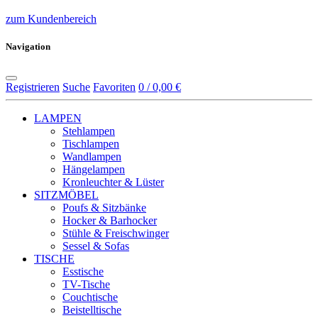
zum Kundenbereich
Navigation
Registrieren
Suche
Favoriten
0 / 0,00 €
LAMPEN
Stehlampen
Tischlampen
Wandlampen
Hängelampen
Kronleuchter & Lüster
SITZMÖBEL
Poufs & Sitzbänke
Hocker & Barhocker
Stühle & Freischwinger
Sessel & Sofas
TISCHE
Esstische
TV-Tische
Couchtische
Beistelltische