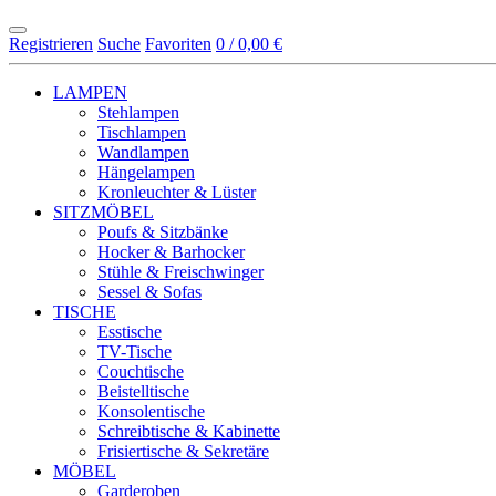
Registrieren
Suche
Favoriten
0 / 0,00 €
LAMPEN
Stehlampen
Tischlampen
Wandlampen
Hängelampen
Kronleuchter & Lüster
SITZMÖBEL
Poufs & Sitzbänke
Hocker & Barhocker
Stühle & Freischwinger
Sessel & Sofas
TISCHE
Esstische
TV-Tische
Couchtische
Beistelltische
Konsolentische
Schreibtische & Kabinette
Frisiertische & Sekretäre
MÖBEL
Garderoben