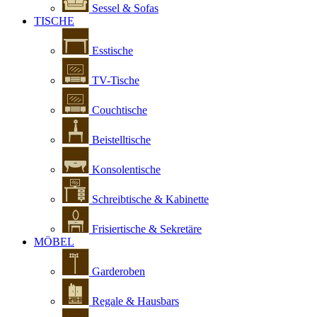
Sessel & Sofas
TISCHE
Esstische
TV-Tische
Couchtische
Beistelltische
Konsolentische
Schreibtische & Kabinette
Frisiertische & Sekretäre
MÖBEL
Garderoben
Regale & Hausbars