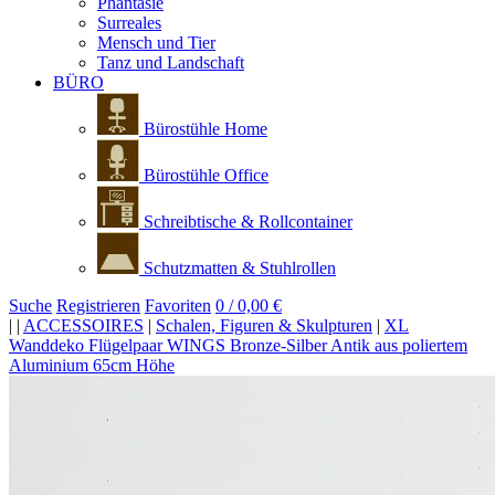
Phantasie
Surreales
Mensch und Tier
Tanz und Landschaft
BÜRO
Bürostühle Home
Bürostühle Office
Schreibtische & Rollcontainer
Schutzmatten & Stuhlrollen
Suche
Registrieren
Favoriten
0 / 0,00 €
|
|
ACCESSOIRES
|
Schalen, Figuren & Skulpturen
|
XL
Wanddeko Flügelpaar WINGS Bronze-Silber Antik aus poliertem
Aluminium 65cm Höhe