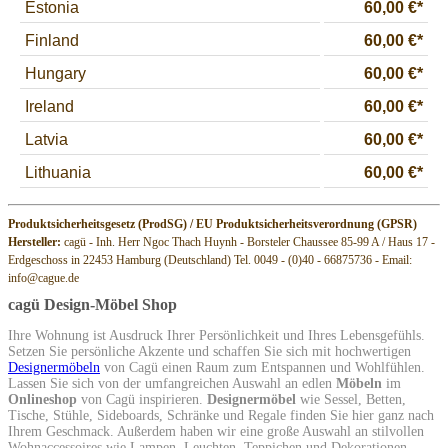
Produktsicherheitsgesetz (ProdSG) / EU Produktsicherheitsverordnung (GPSR)
Hersteller:
cagü - Inh. Herr Ngoc Thach Huynh - Borsteler Chaussee 85-99 A / Haus 17 -
Erdgeschoss in 22453 Hamburg (Deutschland) Tel. 0049 - (0)40 - 66875736 - Email:
info@cague.de
cagü Design-Möbel Shop
Ihre Wohnung ist Ausdruck Ihrer Persönlichkeit und Ihres Lebensgefühls.
Setzen Sie persönliche Akzente und schaffen Sie sich mit hochwertigen
Designermöbeln
von Cagü einen Raum zum Entspannen und Wohlfühlen.
Lassen Sie sich von der umfangreichen Auswahl an edlen
Möbeln
im
Onlineshop
von Cagü inspirieren.
Designermöbel
wie Sessel, Betten,
Tische, Stühle, Sideboards, Schränke und Regale finden Sie hier ganz nach
Ihrem Geschmack. Außerdem haben wir eine große Auswahl an stilvollen
Wohnaccessoires wie Lampen, Leuchten, Teppichen und Dekorationen.