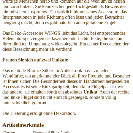
würdige Menschen herab und kommen auf die Welt um zu helfen
und zu schützen. Sie kennzeichen jede Lichtgestalt als Beweis des
himmlischen Ursprungs. Ein wirklich himmlisches Accessoire, das
Interpretationen in jede Richtung offen lässt und jeden Betrachter
neugierig macht, denn es gibt natürlich auch gefallene Engel!
Das Deko-Accessoire WINGS liebt das Licht, bei entsprechender
Beleuchtung erzeugen sie faszinierende Lichteffekte, die sich auf
Ihrer direkten Umgebung widerspiegeln. Ein echter Eyecatcher, der
diese Bezeichnung mehr als verdient!
Freuen Sie sich auf zwei Unikate
Das neutrale Bronze-Silber im Antik-Look passt zu jeder
Wandfarbe, ein anerkennender Blick all Ihrer Freunde und Besucher
ist Ihnen sicher. Die Besonderheit dieses in Handarbeit hergestellten
Accessoires ist seine Einzigartigkeit, denn kein Flügelpaar ist wie
das andere, sie erhalten somit ein absolutes
Unikat
. Auch der rechte
und linke Flügel sind nicht einfach gespiegelt, sondern völlig
unterschiedlich geformt.
Die Lieferung erfolgt ohne Dekoration.
Artikelmerkmale
Farbe:
Bronze-Silber Antik