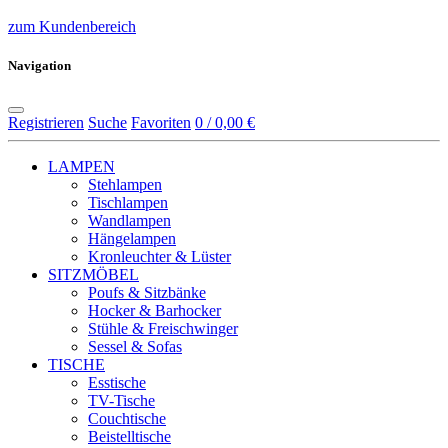
zum Kundenbereich
Navigation
Registrieren
Suche
Favoriten
0 / 0,00 €
LAMPEN
Stehlampen
Tischlampen
Wandlampen
Hängelampen
Kronleuchter & Lüster
SITZMÖBEL
Poufs & Sitzbänke
Hocker & Barhocker
Stühle & Freischwinger
Sessel & Sofas
TISCHE
Esstische
TV-Tische
Couchtische
Beistelltische