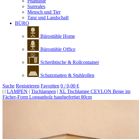
Phantasie
Surreales
Mensch und Tier
Tanz und Landschaft
BÜRO
Bürostühle Home
Bürostühle Office
Schreibtische & Rollcontainer
Schutzmatten & Stuhlrollen
Suche
Registrieren
Favoriten
0 / 0,00 €
|
|
LAMPEN
|
Tischlampen
|
XL Tischlampe CEYLON Beige im
Fächer-Form Longanholz handgefertigt 80cm