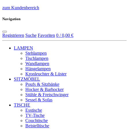
zum Kundenbereich
Navigation
Registrieren
Suche
Favoriten
0 / 0,00 €
LAMPEN
Stehlampen
Tischlampen
Wandlampen
Hängelampen
Kronleuchter & Lüster
SITZMÖBEL
Poufs & Sitzbänke
Hocker & Barhocker
Stühle & Freischwinger
Sessel & Sofas
TISCHE
Esstische
TV-Tische
Couchtische
Beistelltische