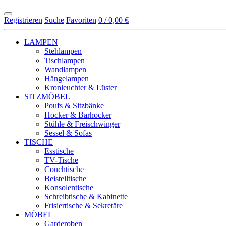
Registrieren
Suche
Favoriten
0 / 0,00 €
LAMPEN
Stehlampen
Tischlampen
Wandlampen
Hängelampen
Kronleuchter & Lüster
SITZMÖBEL
Poufs & Sitzbänke
Hocker & Barhocker
Stühle & Freischwinger
Sessel & Sofas
TISCHE
Esstische
TV-Tische
Couchtische
Beistelltische
Konsolentische
Schreibtische & Kabinette
Frisiertische & Sekretäre
MÖBEL
Garderoben