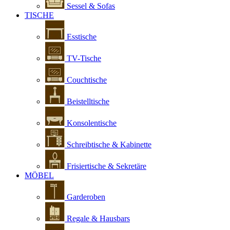
Sessel & Sofas
TISCHE
Esstische
TV-Tische
Couchtische
Beistelltische
Konsolentische
Schreibtische & Kabinette
Frisiertische & Sekretäre
MÖBEL
Garderoben
Regale & Hausbars