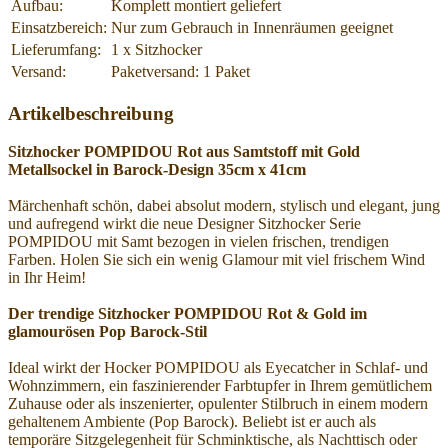
Aufbau:
Komplett montiert geliefert
Einsatzbereich:
Nur zum Gebrauch in Innenräumen geeignet
Lieferumfang:
1 x Sitzhocker
Versand:
Paketversand: 1 Paket
Artikelbeschreibung
Sitzhocker POMPIDOU Rot aus Samtstoff mit Gold
Metallsockel in Barock-Design 35cm x 41cm
Märchenhaft schön, dabei absolut modern, stylisch und elegant, jung
und aufregend wirkt die neue Designer Sitzhocker Serie
POMPIDOU mit Samt bezogen in vielen frischen, trendigen
Farben. Holen Sie sich ein wenig Glamour mit viel frischem Wind
in Ihr Heim!
Der trendige Sitzhocker POMPIDOU Rot & Gold im
glamourösen Pop Barock-Stil
Ideal wirkt der Hocker POMPIDOU als Eyecatcher in Schlaf- und
Wohnzimmern, ein faszinierender Farbtupfer in Ihrem gemütlichem
Zuhause oder als inszenierter, opulenter Stilbruch in einem modern
gehaltenem Ambiente (Pop Barock). Beliebt ist er auch als
temporäre Sitzgelegenheit für Schminktische, als Nachttisch oder