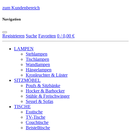
zum Kundenbereich
Navigation
Registrieren
Suche
Favoriten
0 / 0,00 €
LAMPEN
Stehlampen
Tischlampen
Wandlampen
Hängelampen
Kronleuchter & Lüster
SITZMÖBEL
Poufs & Sitzbänke
Hocker & Barhocker
Stühle & Freischwinger
Sessel & Sofas
TISCHE
Esstische
TV-Tische
Couchtische
Beistelltische