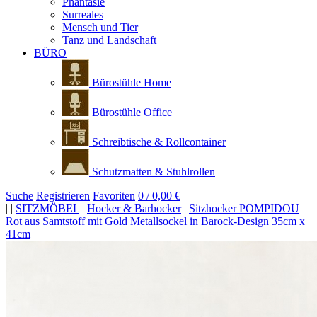
Phantasie
Surreales
Mensch und Tier
Tanz und Landschaft
BÜRO
Bürostühle Home
Bürostühle Office
Schreibtische & Rollcontainer
Schutzmatten & Stuhlrollen
Suche
Registrieren
Favoriten
0 / 0,00 €
|
|
SITZMÖBEL
|
Hocker & Barhocker
|
Sitzhocker POMPIDOU
Rot aus Samtstoff mit Gold Metallsockel in Barock-Design 35cm x
41cm