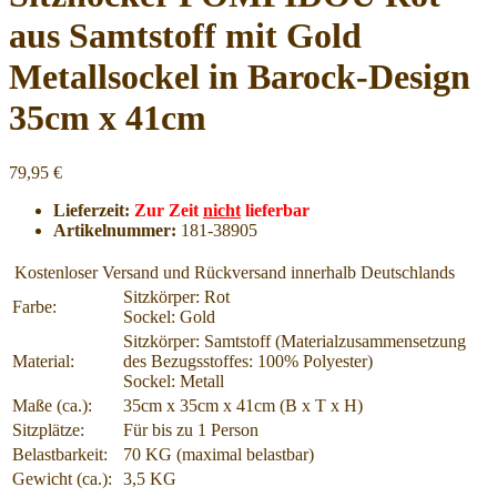
aus Samtstoff mit Gold
Metallsockel in Barock-Design
35cm x 41cm
79,95 €
Lieferzeit:
Zur Zeit
nicht
lieferbar
Artikelnummer:
181-38905
Kostenloser Versand und Rückversand innerhalb Deutschlands
Sitzkörper: Rot
Farbe:
Sockel: Gold
Sitzkörper: Samtstoff (Materialzusammensetzung
Material:
des Bezugsstoffes: 100% Polyester)
Sockel: Metall
Maße (ca.):
35cm x 35cm x 41cm (B x T x H)
Sitzplätze:
Für bis zu 1 Person
Belastbarkeit:
70 KG (maximal belastbar)
Gewicht (ca.):
3,5 KG