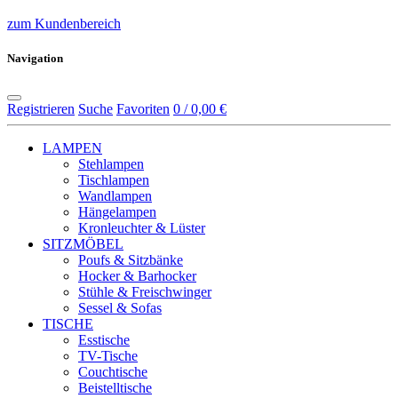
zum Kundenbereich
Navigation
Registrieren
Suche
Favoriten
0 / 0,00 €
LAMPEN
Stehlampen
Tischlampen
Wandlampen
Hängelampen
Kronleuchter & Lüster
SITZMÖBEL
Poufs & Sitzbänke
Hocker & Barhocker
Stühle & Freischwinger
Sessel & Sofas
TISCHE
Esstische
TV-Tische
Couchtische
Beistelltische