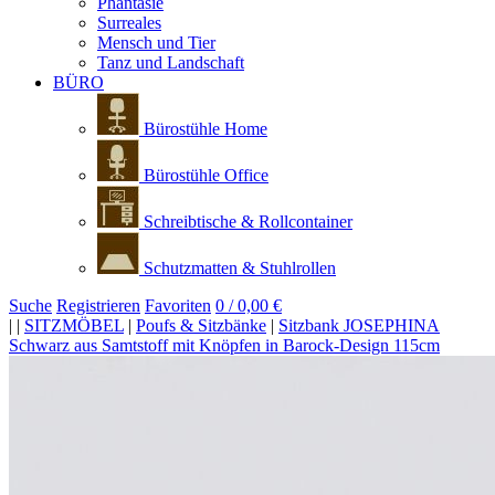
Phantasie
Surreales
Mensch und Tier
Tanz und Landschaft
BÜRO
Bürostühle Home
Bürostühle Office
Schreibtische & Rollcontainer
Schutzmatten & Stuhlrollen
Suche
Registrieren
Favoriten
0 / 0,00 €
|
|
SITZMÖBEL
|
Poufs & Sitzbänke
|
Sitzbank JOSEPHINA
Schwarz aus Samtstoff mit Knöpfen in Barock-Design 115cm