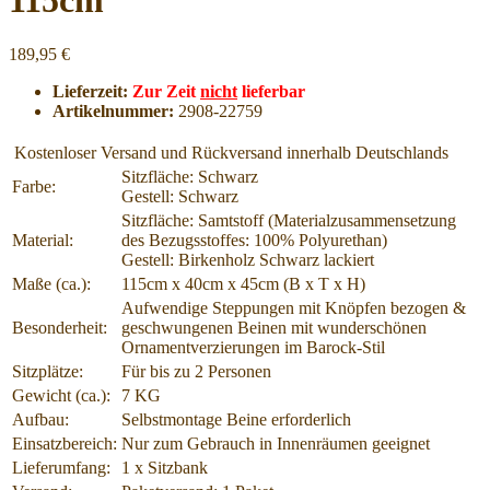
115cm
189,95 €
Lieferzeit:
Zur Zeit
nicht
lieferbar
Artikelnummer:
2908-22759
Kostenloser Versand und Rückversand innerhalb Deutschlands
Sitzfläche: Schwarz
Farbe:
Gestell: Schwarz
Sitzfläche: Samtstoff (Materialzusammensetzung
Material:
des Bezugsstoffes: 100% Polyurethan)
Gestell: Birkenholz Schwarz lackiert
Maße (ca.):
115cm x 40cm x 45cm (B x T x H)
Aufwendige Steppungen mit Knöpfen bezogen &
Besonderheit:
geschwungenen Beinen mit wunderschönen
Ornamentverzierungen im Barock-Stil
Sitzplätze:
Für bis zu 2 Personen
Gewicht (ca.):
7 KG
Aufbau:
Selbstmontage Beine erforderlich
Einsatzbereich:
Nur zum Gebrauch in Innenräumen geeignet
Lieferumfang:
1 x Sitzbank