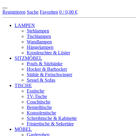
Registrieren
Suche
Favoriten
0 / 0,00 €
LAMPEN
Stehlampen
Tischlampen
Wandlampen
Hängelampen
Kronleuchter & Lüster
SITZMÖBEL
Poufs & Sitzbänke
Hocker & Barhocker
Stühle & Freischwinger
Sessel & Sofas
TISCHE
Esstische
TV-Tische
Couchtische
Beistelltische
Konsolentische
Schreibtische & Kabinette
Frisiertische & Sekretäre
MÖBEL
Garderoben