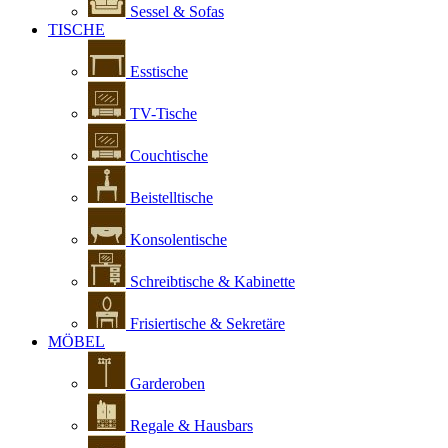
Sessel & Sofas
TISCHE
Esstische
TV-Tische
Couchtische
Beistelltische
Konsolentische
Schreibtische & Kabinette
Frisiertische & Sekretäre
MÖBEL
Garderoben
Regale & Hausbars