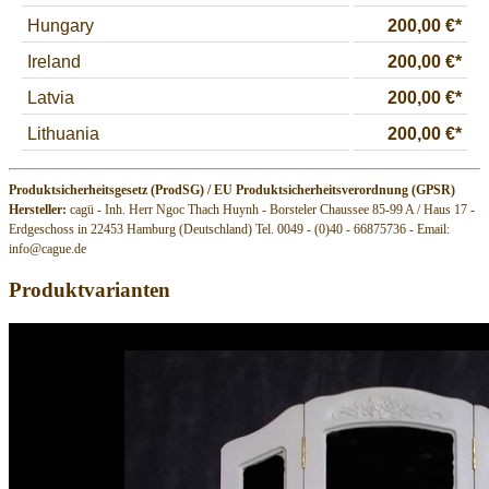
Produktsicherheitsgesetz (ProdSG) / EU Produktsicherheitsverordnung (GPSR)
Hersteller:
cagü - Inh. Herr Ngoc Thach Huynh - Borsteler Chaussee 85-99 A / Haus 17 -
Erdgeschoss in 22453 Hamburg (Deutschland) Tel. 0049 - (0)40 - 66875736 - Email:
info@cague.de
Produktvarianten