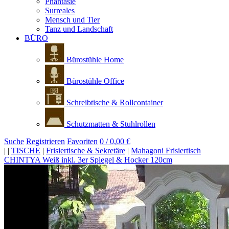
Phantasie
Surreales
Mensch und Tier
Tanz und Landschaft
BÜRO
Bürostühle Home
Bürostühle Office
Schreibtische & Rollcontainer
Schutzmatten & Stuhlrollen
Suche
Registrieren
Favoriten
0 / 0,00 €
|
|
TISCHE
|
Frisiertische & Sekretäre
|
Mahagoni Frisiertisch
CHINTYA Weiß inkl. 3er Spiegel & Hocker 120cm