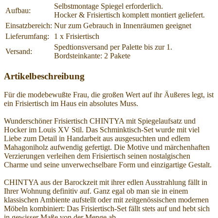
Selbstmontage Spiegel erforderlich.
Aufbau:
Hocker & Frisiertisch komplett montiert geliefert.
Einsatzbereich:
Nur zum Gebrauch in Innenräumen geeignet
Lieferumfang:
1 x Frisiertisch
Spedtionsversand per Palette bis zur 1.
Versand:
Bordsteinkante: 2 Pakete
Artikelbeschreibung
Für die modebewußte Frau, die großen Wert auf ihr Äußeres legt, ist
ein Frisiertisch im Haus ein absolutes Muss.
Wunderschöner Frisiertisch CHINTYA mit Spiegelaufsatz und
Hocker im Louis XV Stil. Das Schminktisch-Set wurde mit viel
Liebe zum Detail in Handarbeit aus ausgesuchten und edlem
Mahagoniholz aufwendig gefertigt. Die Motive und märchenhaften
Verzierungen verleihen dem Frisiertisch seinen nostalgischen
Charme und seine unverwechselbare Form und einzigartige Gestalt.
CHINTYA aus der Barockzeit mit ihrer edlen Ausstrahlung fällt in
Ihrer Wohnung definitiv auf. Ganz egal ob man sie in einem
klassischen Ambiente aufstellt oder mit zeitgenössischen modernen
Möbeln kombiniert: Das Frisiertisch-Set fällt stets auf und hebt sich
in gewisser Maße von der Menge ab.