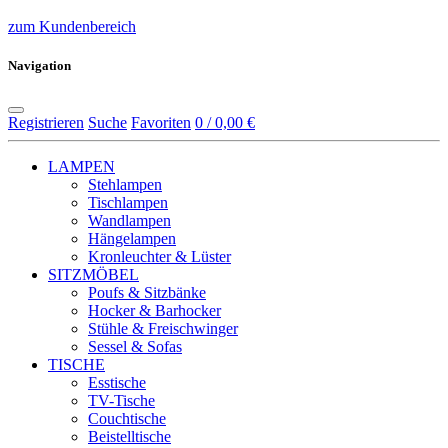
zum Kundenbereich
Navigation
Registrieren
Suche
Favoriten
0 / 0,00 €
LAMPEN
Stehlampen
Tischlampen
Wandlampen
Hängelampen
Kronleuchter & Lüster
SITZMÖBEL
Poufs & Sitzbänke
Hocker & Barhocker
Stühle & Freischwinger
Sessel & Sofas
TISCHE
Esstische
TV-Tische
Couchtische
Beistelltische