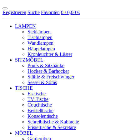
Registrieren
Suche
Favoriten
0 / 0,00 €
LAMPEN
Stehlampen
Tischlampen
Wandlampen
Hängelampen
Kronleuchter & Lüster
SITZMÖBEL
Poufs & Sitzbänke
Hocker & Barhocker
Stühle & Freischwinger
Sessel & Sofas
TISCHE
Esstische
TV-Tische
Couchtische
Beistelltische
Konsolentische
Schreibtische & Kabinette
Frisiertische & Sekretäre
MÖBEL
Garderoben