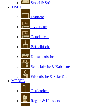
Sessel & Sofas
TISCHE
Esstische
TV-Tische
Couchtische
Beistelltische
Konsolentische
Schreibtische & Kabinette
Frisiertische & Sekretäre
MÖBEL
Garderoben
Regale & Hausbars