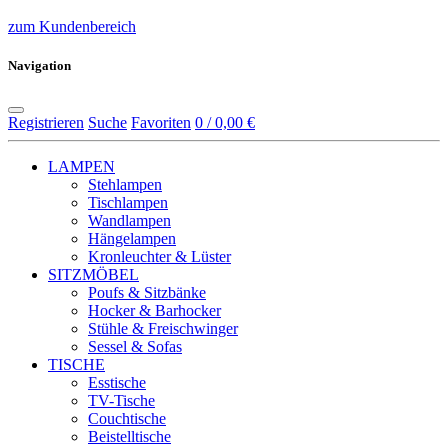
zum Kundenbereich
Navigation
Registrieren
Suche
Favoriten
0 / 0,00 €
LAMPEN
Stehlampen
Tischlampen
Wandlampen
Hängelampen
Kronleuchter & Lüster
SITZMÖBEL
Poufs & Sitzbänke
Hocker & Barhocker
Stühle & Freischwinger
Sessel & Sofas
TISCHE
Esstische
TV-Tische
Couchtische
Beistelltische