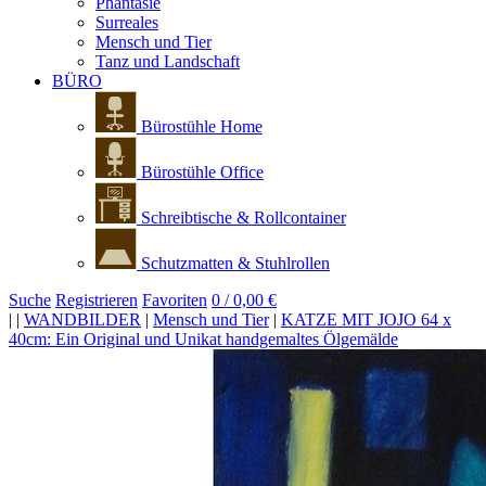
Phantasie
Surreales
Mensch und Tier
Tanz und Landschaft
BÜRO
Bürostühle Home
Bürostühle Office
Schreibtische & Rollcontainer
Schutzmatten & Stuhlrollen
Suche
Registrieren
Favoriten
0 / 0,00 €
|
|
WANDBILDER
|
Mensch und Tier
|
KATZE MIT JOJO 64 x
40cm: Ein Original und Unikat handgemaltes Ölgemälde