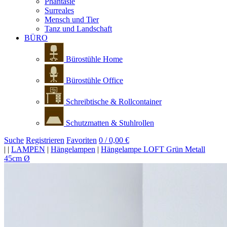
Phantasie
Surreales
Mensch und Tier
Tanz und Landschaft
BÜRO
Bürostühle Home
Bürostühle Office
Schreibtische & Rollcontainer
Schutzmatten & Stuhlrollen
Suche
Registrieren
Favoriten
0 / 0,00 €
|
|
LAMPEN
|
Hängelampen
|
Hängelampe LOFT Grün Metall
45cm Ø