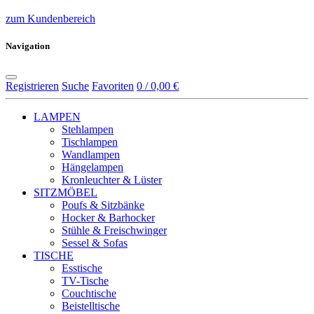
zum Kundenbereich
Navigation
Registrieren
Suche
Favoriten
0 / 0,00 €
LAMPEN
Stehlampen
Tischlampen
Wandlampen
Hängelampen
Kronleuchter & Lüster
SITZMÖBEL
Poufs & Sitzbänke
Hocker & Barhocker
Stühle & Freischwinger
Sessel & Sofas
TISCHE
Esstische
TV-Tische
Couchtische
Beistelltische