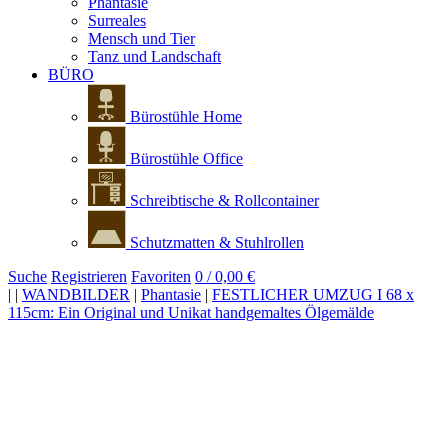
Phantasie
Surreales
Mensch und Tier
Tanz und Landschaft
BÜRO
Bürostühle Home
Bürostühle Office
Schreibtische & Rollcontainer
Schutzmatten & Stuhlrollen
Suche
Registrieren
Favoriten
0 / 0,00 €
|
|
WANDBILDER
|
Phantasie
|
FESTLICHER UMZUG I 68 x
115cm: Ein Original und Unikat handgemaltes Ölgemälde