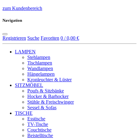
zum Kundenbereich
Navigation
Registrieren
Suche
Favoriten
0 / 0,00 €
LAMPEN
Stehlampen
Tischlampen
Wandlampen
Hängelampen
Kronleuchter & Lüster
SITZMÖBEL
Poufs & Sitzbänke
Hocker & Barhocker
Stühle & Freischwinger
Sessel & Sofas
TISCHE
Esstische
TV-Tische
Couchtische
Beistelltische