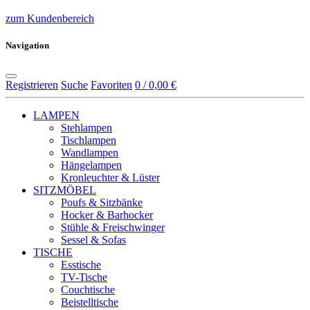
zum Kundenbereich
Navigation
Registrieren
Suche
Favoriten
0 / 0,00 €
LAMPEN
Stehlampen
Tischlampen
Wandlampen
Hängelampen
Kronleuchter & Lüster
SITZMÖBEL
Poufs & Sitzbänke
Hocker & Barhocker
Stühle & Freischwinger
Sessel & Sofas
TISCHE
Esstische
TV-Tische
Couchtische
Beistelltische