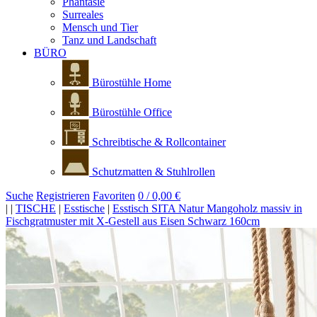
Phantasie
Surreales
Mensch und Tier
Tanz und Landschaft
BÜRO
Bürostühle Home
Bürostühle Office
Schreibtische & Rollcontainer
Schutzmatten & Stuhlrollen
Suche
Registrieren
Favoriten
0 / 0,00 €
|
|
TISCHE
|
Esstische
|
Esstisch SITA Natur Mangoholz massiv in
Fischgratmuster mit X-Gestell aus Eisen Schwarz 160cm