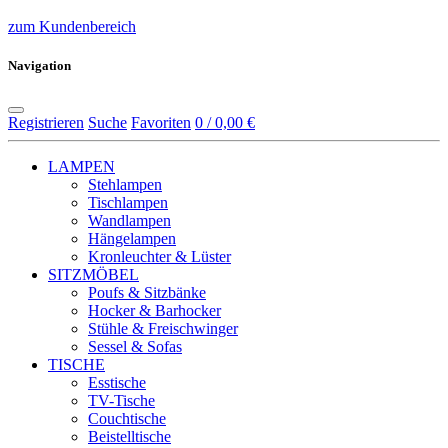
zum Kundenbereich
Navigation
Registrieren
Suche
Favoriten
0 / 0,00 €
LAMPEN
Stehlampen
Tischlampen
Wandlampen
Hängelampen
Kronleuchter & Lüster
SITZMÖBEL
Poufs & Sitzbänke
Hocker & Barhocker
Stühle & Freischwinger
Sessel & Sofas
TISCHE
Esstische
TV-Tische
Couchtische
Beistelltische