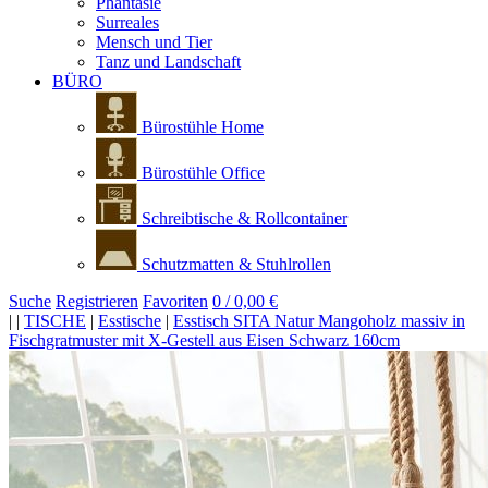
Phantasie
Surreales
Mensch und Tier
Tanz und Landschaft
BÜRO
Bürostühle Home
Bürostühle Office
Schreibtische & Rollcontainer
Schutzmatten & Stuhlrollen
Suche
Registrieren
Favoriten
0 / 0,00 €
|
|
TISCHE
|
Esstische
|
Esstisch SITA Natur Mangoholz massiv in
Fischgratmuster mit X-Gestell aus Eisen Schwarz 160cm