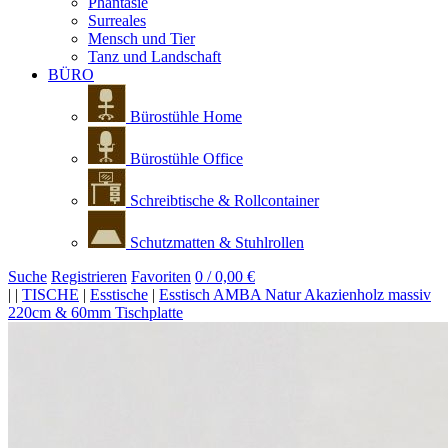
Phantasie
Surreales
Mensch und Tier
Tanz und Landschaft
BÜRO
Bürostühle Home
Bürostühle Office
Schreibtische & Rollcontainer
Schutzmatten & Stuhlrollen
Suche
Registrieren
Favoriten
0 / 0,00 €
|
|
TISCHE
|
Esstische
|
Esstisch AMBA Natur Akazienholz massiv
220cm & 60mm Tischplatte