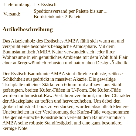
Lieferumfang:
1 x Esstisch
Spedtionsversand per Palette bis zur 1.
Versand:
Bordsteinkante: 2 Pakete
Artikelbeschreibung
Das Akazienholz des Esstisches AMBA fühlt sich warm an und
versprüht eine besonders behagliche Atmosphäre. Mit dem
Baumstammtisch AMBA Natur verwandelt sich jeder ihrer
Wohnräume in ein gemütliches Ambiente mit dem Wohlfühl-Flair
einer außergewöhnlich robusten und naturnahen Design-Ästhetik.
Der Esstisch Baumkante AMBA steht für eine robuste, zeitlose
Schlichtheit ausgedrückt in massiver Akazie. Die gewaltige
Tischplatte mit einer Stärke von 60mm ruht auf zwei aus Stahl
gefertigten, breiten Kufen-Füßen in U-Form. Die Kufen-Füße
wurden im Industrial-Raw-Verfahren verchromt, um den Charakter
der Akazieplatte zu treffen und hervorzuheben. Um dabei den
groben Industrial-Look zu verstärken, wurden absichtlich kleinere
Unebenheiten in der Verchromung der Kufen-Füße vorgenommen.
Die genial einfache Konstruktion verleiht dem Baumstammtisch
AMBA seine robuste Standfestigkeit und eine ganz besondere,
kernige Note.