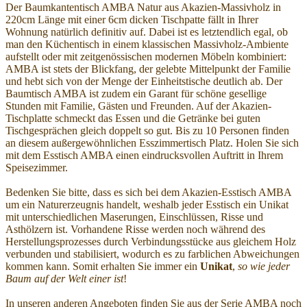
Der Baumkantentisch AMBA Natur aus Akazien-Massivholz in
220cm Länge mit einer 6cm dicken Tischpatte fällt in Ihrer
Wohnung natürlich definitiv auf. Dabei ist es letztendlich egal, ob
man den Küchentisch in einem klassischen Massivholz-Ambiente
aufstellt oder mit zeitgenössischen modernen Möbeln kombiniert:
AMBA ist stets der Blickfang, der gelebte Mittelpunkt der Familie
und hebt sich von der Menge der Einheitstische deutlich ab. Der
Baumtisch AMBA ist zudem ein Garant für schöne gesellige
Stunden mit Familie, Gästen und Freunden. Auf der Akazien-
Tischplatte schmeckt das Essen und die Getränke bei guten
Tischgesprächen gleich doppelt so gut. Bis zu 10 Personen finden
an diesem außergewöhnlichen Esszimmertisch Platz. Holen Sie sich
mit dem Esstisch AMBA einen eindrucksvollen Auftritt in Ihrem
Speisezimmer.
Bedenken Sie bitte, dass es sich bei dem Akazien-Esstisch AMBA
um ein Naturerzeugnis handelt, weshalb jeder Esstisch ein Unikat
mit unterschiedlichen Maserungen, Einschlüssen, Risse und
Asthölzern ist. Vorhandene Risse werden noch während des
Herstellungsprozesses durch Verbindungsstücke aus gleichem Holz
verbunden und stabilisiert, wodurch es zu farblichen Abweichungen
kommen kann. Somit erhalten Sie immer ein
Unikat
,
so wie jeder
Baum auf der Welt einer ist
!
In unseren anderen Angeboten finden Sie aus der Serie AMBA noch