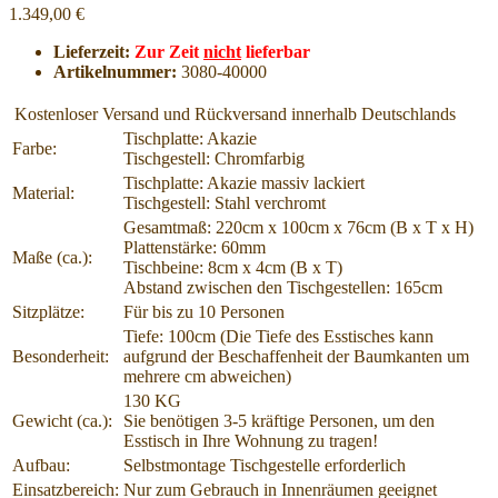
1.349,00 €
Lieferzeit:
Zur Zeit
nicht
lieferbar
Artikelnummer:
3080-40000
Kostenloser Versand und Rückversand innerhalb Deutschlands
Tischplatte: Akazie
Farbe:
Tischgestell: Chromfarbig
Tischplatte: Akazie massiv lackiert
Material:
Tischgestell: Stahl verchromt
Gesamtmaß: 220cm x 100cm x 76cm (B x T x H)
Plattenstärke: 60mm
Maße (ca.):
Tischbeine: 8cm x 4cm (B x T)
Abstand zwischen den Tischgestellen: 165cm
Sitzplätze:
Für bis zu 10 Personen
Tiefe: 100cm (Die Tiefe des Esstisches kann
Besonderheit:
aufgrund der Beschaffenheit der Baumkanten um
mehrere cm abweichen)
130 KG
Gewicht (ca.):
Sie benötigen 3-5 kräftige Personen, um den
Esstisch in Ihre Wohnung zu tragen!
Aufbau:
Selbstmontage Tischgestelle erforderlich
Einsatzbereich:
Nur zum Gebrauch in Innenräumen geeignet