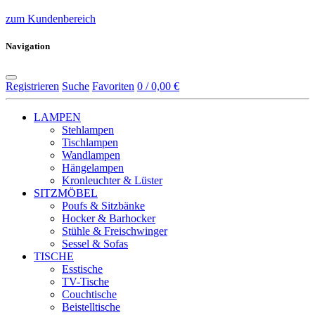
zum Kundenbereich
Navigation
Registrieren
Suche
Favoriten
0 / 0,00 €
LAMPEN
Stehlampen
Tischlampen
Wandlampen
Hängelampen
Kronleuchter & Lüster
SITZMÖBEL
Poufs & Sitzbänke
Hocker & Barhocker
Stühle & Freischwinger
Sessel & Sofas
TISCHE
Esstische
TV-Tische
Couchtische
Beistelltische