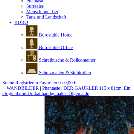
Phantasie
Surreales
Mensch und Tier
Tanz und Landschaft
BÜRO
Bürostühle Home
Bürostühle Office
Schreibtische & Rollcontainer
Schutzmatten & Stuhlrollen
Suche
Registrieren
Favoriten
0 / 0,00 €
|
|
WANDBILDER
|
Phantasie
|
DER GAUKLER 115 x 81cm: Ein
Original und Unikat handgemaltes Ölgemälde