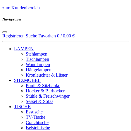
zum Kundenbereich
Navigation
Registrieren
Suche
Favoriten
0 / 0,00 €
LAMPEN
Stehlampen
Tischlampen
Wandlampen
Hängelampen
Kronleuchter & Lüster
SITZMÖBEL
Poufs & Sitzbänke
Hocker & Barhocker
Stühle & Freischwinger
Sessel & Sofas
TISCHE
Esstische
TV-Tische
Couchtische
Beistelltische