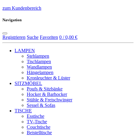
zum Kundenbereich
Navigation
Registrieren
Suche
Favoriten
0 / 0,00 €
LAMPEN
Stehlampen
Tischlampen
Wandlampen
Hängelampen
Kronleuchter & Lüster
SITZMÖBEL
Poufs & Sitzbänke
Hocker & Barhocker
Stühle & Freischwinger
Sessel & Sofas
TISCHE
Esstische
TV-Tische
Couchtische
Beistelltische