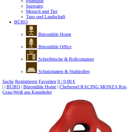
Phantasie
Surreales
Mensch und Tier
Tanz und Landschaft
BÜRO
Bürostühle Home
Bürostühle Office
Schreibtische & Rollcontainer
Schutzmatten & Stuhlrollen
Suche
Registrieren
Favoriten
0 / 0,00 €
|
|
BÜRO
|
Bürostühle Home
|
Chefsessel RACING MONZA Rot-
Grau-Weiß aus Kunstleder