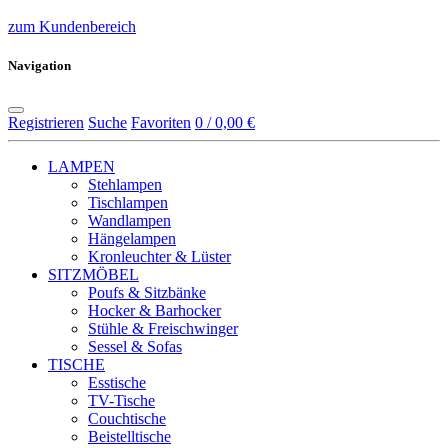
zum Kundenbereich
Navigation
Registrieren
Suche
Favoriten
0 / 0,00 €
LAMPEN
Stehlampen
Tischlampen
Wandlampen
Hängelampen
Kronleuchter & Lüster
SITZMÖBEL
Poufs & Sitzbänke
Hocker & Barhocker
Stühle & Freischwinger
Sessel & Sofas
TISCHE
Esstische
TV-Tische
Couchtische
Beistelltische