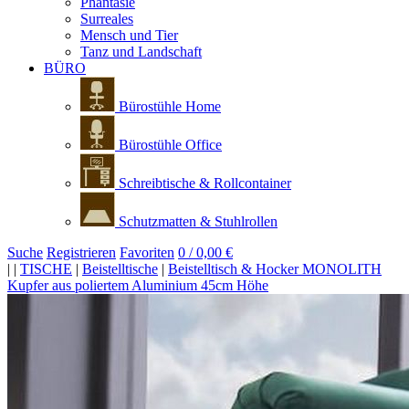
Phantasie
Surreales
Mensch und Tier
Tanz und Landschaft
BÜRO
Bürostühle Home
Bürostühle Office
Schreibtische & Rollcontainer
Schutzmatten & Stuhlrollen
Suche
Registrieren
Favoriten
0 / 0,00 €
|
|
TISCHE
|
Beistelltische
|
Beistelltisch & Hocker MONOLITH
Kupfer aus poliertem Aluminium 45cm Höhe