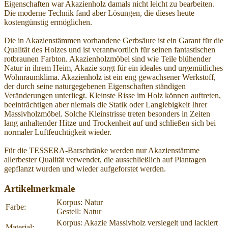
Eigenschaften war Akazienholz damals nicht leicht zu bearbeiten.
Die moderne Technik fand aber Lösungen, die dieses heute
kostengünstig ermöglichen.
Die in Akazienstämmen vorhandene Gerbsäure ist ein Garant für die
Qualität des Holzes und ist verantwortlich für seinen fantastischen
rotbraunen Farbton. Akazienholzmöbel sind wie Teile blühender
Natur in ihrem Heim, Akazie sorgt für ein ideales und urgemütliches
Wohnraumklima. Akazienholz ist ein eng gewachsener Werkstoff,
der durch seine naturgegebenen Eigenschaften ständigen
Veränderungen unterliegt. Kleinste Risse im Holz können auftreten,
beeinträchtigen aber niemals die Statik oder Langlebigkeit Ihrer
Massivholzmöbel. Solche Kleinstrisse treten besonders in Zeiten
lang anhaltender Hitze und Trockenheit auf und schließen sich bei
normaler Luftfeuchtigkeit wieder.
Für die TESSERA-Barschränke werden nur Akazienstämme
allerbester Qualität verwendet, die ausschließlich auf Plantagen
gepflanzt wurden und wieder aufgeforstet werden.
Artikelmerkmale
Korpus: Natur
Farbe:
Gestell: Natur
Korpus: Akazie Massivholz versiegelt und lackiert
Material: