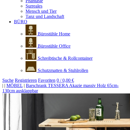
Phantasie
Surreales
Mensch und Tier
Tanz und Landschaft
BÜRO
Bürostühle Home
Bürostühle Office
Schreibtische & Rollcontainer
Schutzmatten & Stuhlrollen
Suche
Registrieren
Favoriten
0 / 0,00 €
|
|
MÖBEL
|
Barschrank TESSERA Akazie massiv Holz 65cm-
130cm ausklappbar