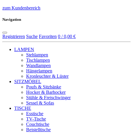
zum Kundenbereich
Navigation
Registrieren
Suche
Favoriten
0 / 0,00 €
LAMPEN
Stehlampen
Tischlampen
Wandlampen
Hängelampen
Kronleuchter & Lüster
SITZMÖBEL
Poufs & Sitzbänke
Hocker & Barhocker
Stühle & Freischwinger
Sessel & Sofas
TISCHE
Esstische
TV-Tische
Couchtische
Beistelltische