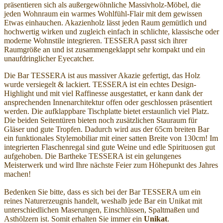
präsentieren sich als außergewöhnliche Massivholz-Möbel, die
jeden Wohnraum ein warmes Wohlfühl-Flair mit dem gewissen
Etwas einhauchen. Akazienholz lässt jeden Raum gemütlich und
hochwertig wirken und zugleich einfach in schlichte, klassische oder
moderne Wohnstile integrieren. TESSERA passt sich ihrer
Raumgröße an und ist zusammengeklappt sehr kompakt und ein
unaufdringlicher Eyecatcher.
Die Bar TESSERA ist aus massiver Akazie gefertigt, das Holz
wurde versiegelt & lackiert. TESSERA ist ein echtes Design-
Highlight und mit viel Raffinesse ausgestattet, er kann dank der
ansprechenden Innenarchitektur offen oder geschlossen präsentiert
werden. Die aufklappbare Tischplatte bietet erstaunlich viel Platz.
Die beiden Seitentüren bieten noch zusätzlichen Stauraum für
Gläser und gute Tropfen. Dadurch wird aus der 65cm breiten Bar
ein funktionales Stylemobiliar mit einer satten Breite von 130cm! Im
integrierten Flaschenregal sind gute Weine und edle Spirituosen gut
aufgehoben. Die Bartheke TESSERA ist ein gelungenes
Meisterwerk und wird Ihre nächste Feier zum Höhepunkt des Jahres
machen!
Bedenken Sie bitte, dass es sich bei der Bar TESSERA um ein
reines Naturerzeugnis handelt, weshalb jede Bar ein Unikat mit
unterschiedlichen Maserungen, Einschlüssen, Spaltmaßen und
Asthölzern ist. Somit erhalten Sie immer ein
Unikat
.