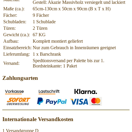
Gestell: Akazie Massivholz versiegelt und lackiert
Maße (ca.):
65cm-130cm x 50cm x 90cm (B x T x H)
Fächer:
9 Fächer
Schubladen:
1 Schublade
Türen:
2 Türen
Gewicht (ca.):
67 KG
Aufbau:
Komplett montiert geliefert
Einsatzbereich:
Nur zum Gebrauch in Innenräumen geeignet
Lieferumfang:
1 x Barschrank
Spedtionsversand per Palette bis zur 1.
Versand:
Bordsteinkante: 1 Paket
Zahlungsarten
Internationale Versandkosten
1 Versandgruppe D