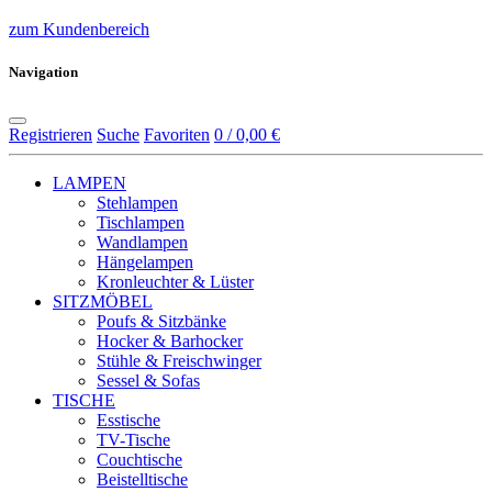
zum Kundenbereich
Navigation
Registrieren
Suche
Favoriten
0 / 0,00 €
LAMPEN
Stehlampen
Tischlampen
Wandlampen
Hängelampen
Kronleuchter & Lüster
SITZMÖBEL
Poufs & Sitzbänke
Hocker & Barhocker
Stühle & Freischwinger
Sessel & Sofas
TISCHE
Esstische
TV-Tische
Couchtische
Beistelltische