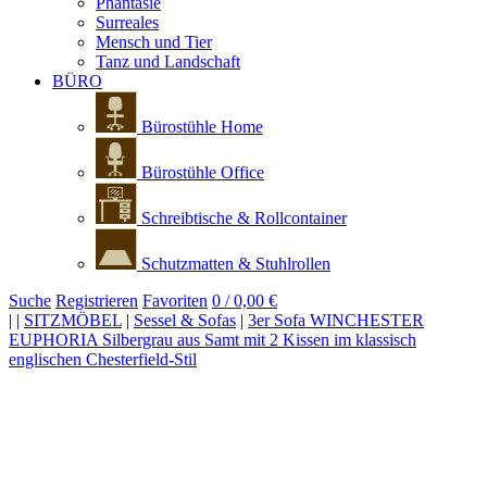
Phantasie
Surreales
Mensch und Tier
Tanz und Landschaft
BÜRO
Bürostühle Home
Bürostühle Office
Schreibtische & Rollcontainer
Schutzmatten & Stuhlrollen
Suche
Registrieren
Favoriten
0 / 0,00 €
|
|
SITZMÖBEL
|
Sessel & Sofas
|
3er Sofa WINCHESTER
EUPHORIA Silbergrau aus Samt mit 2 Kissen im klassisch
englischen Chesterfield-Stil