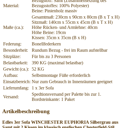
Bezugstoff: Samt (Zusammensetzung des
Material:
Bezugsstoffes: 100% Polyester)
Beine: Pinienholz massiv
Gesamtmaß: 230cm x 90cm x 80cm (B x T x H)
Sitzmaß: 140cm x 55cm x 45cm (B x T x H)
Maße (ca.):
Höhe Rücken- und Armlehne: 40cm
Höhe Beine: 19cm
Kissen: 35cm x 35cm (B x H)
Federung:
Bonellfederkern
Besonderheit:
Rundum Bezug - frei im Raum aufstellbar
Sitzpläze:
Für bis zu 3 Personen
Belastbarkeit:
390 KG (maximal belastbar)
Gewicht (ca.):
52 KG
Aufbau:
Selbstmontage Füße erforderlich
Einsatzbereich:
Nur zum Gebrauch in Innenräumen geeignet
Lieferumfang:
1 x 3er Sofa
Spedtionsversand per Palette bis zur 1.
Versand:
Bordsteinkante: 1 Paket
Artikelbeschreibung
Edles 3er Sofa WINCHESTER EUPHORIA Silbergrau aus
Samt mit 2 Kissen im klassisch englischen Chesterfield-Stil